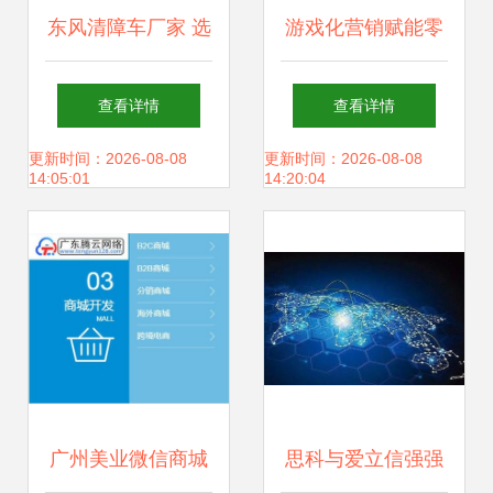
东风清障车厂家 选
游戏化营销赋能零
择权威供应商，护
售 网络游戏研发商
查看详情
查看详情
航网络科技开发新
获千万级融资，开
更新时间：2026-08-08
更新时间：2026-08-08
14:05:01
14:20:04
时代
启商业新篇章
广州美业微信商城
思科与爱立信强强