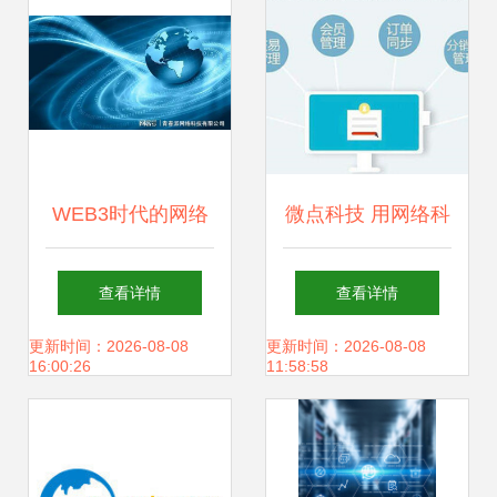
WEB3时代的网络
微点科技 用网络科
科技开发 青春派如
技点亮义乌市场的
查看详情
查看详情
何吸引项目方投
智慧未来
更新时间：2026-08-08
更新时间：2026-08-08
16:00:26
11:58:58
资？