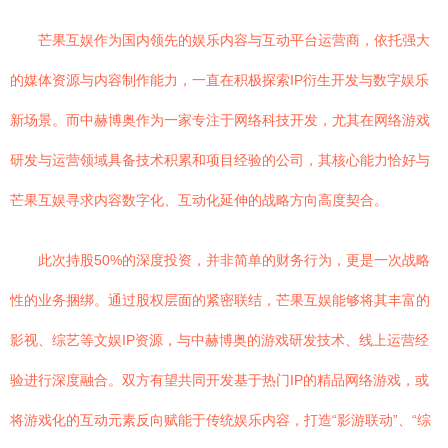
芒果互娱作为国内领先的娱乐内容与互动平台运营商，依托强大
的媒体资源与内容制作能力，一直在积极探索IP衍生开发与数字娱乐
新场景。而中赫博奥作为一家专注于网络科技开发，尤其在网络游戏
研发与运营领域具备技术积累和项目经验的公司，其核心能力恰好与
芒果互娱寻求内容数字化、互动化延伸的战略方向高度契合。
此次持股50%的深度投资，并非简单的财务行为，更是一次战略
性的业务捆绑。通过股权层面的紧密联结，芒果互娱能够将其丰富的
影视、综艺等文娱IP资源，与中赫博奥的游戏研发技术、线上运营经
验进行深度融合。双方有望共同开发基于热门IP的精品网络游戏，或
将游戏化的互动元素反向赋能于传统娱乐内容，打造“影游联动”、“综