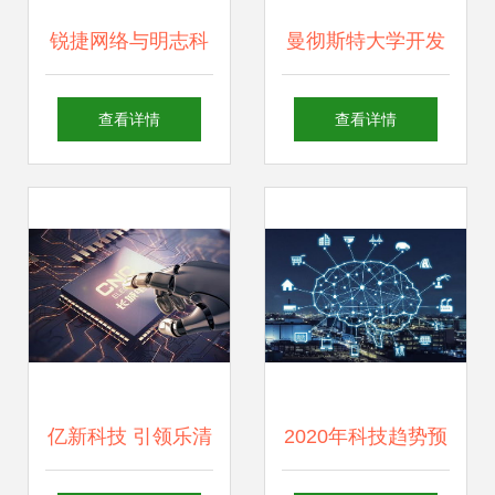
锐捷网络与明志科
曼彻斯特大学开发
技签署战略合作，
出可能彻底改变物
查看详情
查看详情
共推两化融合示范
联网的石墨烯传感
工厂建设
器
亿新科技 引领乐清
2020年科技趋势预