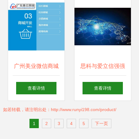
时代
启商业新篇章
广州美业微信商城
思科与爱立信强强
推动美容院拓客形
联手，共推物联网
查看详情
查看详情
式的创新变革
网络新蓝图
如若转载，请注明出处：http://www.runyi198.com/product/
1
2
3
4
5
下一页