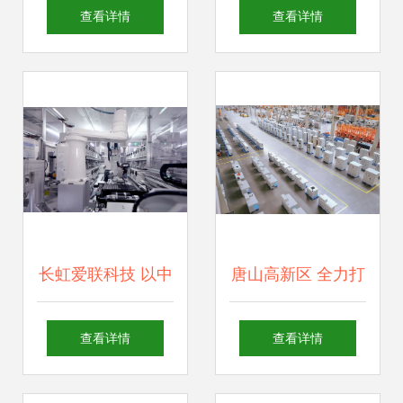
技的融合 奥远科技
制造，海林中科引
查看详情
查看详情
赋能云南数字化转
领“网络科技”出海
型
新路径
长虹爱联科技 以中
唐山高新区 全力打
国密钥精织低空天
造机器人共享工
查看详情
查看详情
网蓝图，引领网络
厂，推动网络科技