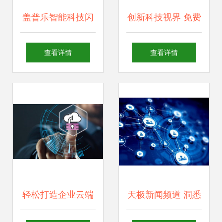
盖普乐智能科技闪
创新科技视界 免费
耀2019中国国际数
获取专业级蓝色系
查看详情
查看详情
字经济博览会，发
科技网页模板（编
布引领前沿的智能
号15280698，千图
工厂解决方案
网PSD源文件）
轻松打造企业云端
天极新闻频道 洞悉