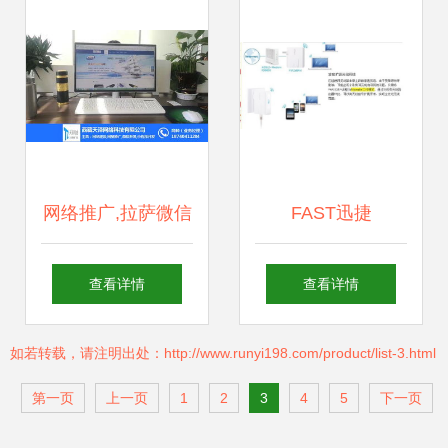
发全解析
络科技开发为例
网络推广,拉萨微信
FAST迅捷
程序开发,天泽网络
FW150RM 150M
查看详情
查看详情
优质商家
迷你无线路由器 便
如若转载，请注明出处：http://www.runyi198.com/product/list-3.html
携网络扩展专家
第一页
上一页
1
2
3
4
5
下一页