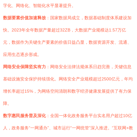
字化、网络化、智能化水平显著提升。
数据要素价值加速释放
：国家数据局成立，数据基础制度体系建设加
快。2023年全年数据产量超过32ZB，大数据产业规模达1.57万亿
元，数据作为关键生产要素的价值日益凸显，数据资源开发、流通、
应用生态逐步形成。
网络安全保障坚实有力
：网络安全法律法规体系日趋完善，关键信息
基础设施安全保护持续强化。网络安全产业规模超过2500亿元，年均
增长率超过15%，为网络空间清朗和数字经济健康发展提供了有力保
障。
数字惠民服务普及深化
：全国一体化政务服务平台实名用户超过10亿
人，政务服务“一网通办”、城市运行“一网统管”深入推进。“互联网+教