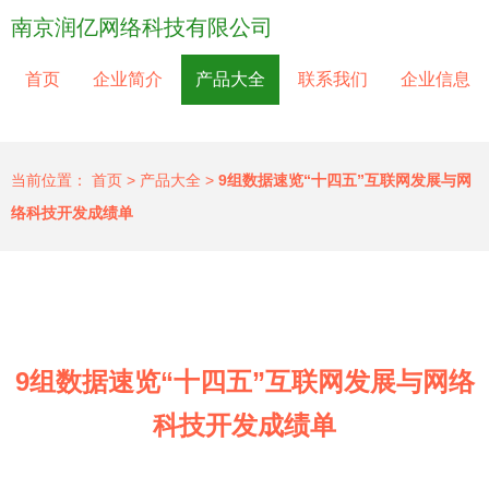
南京润亿网络科技有限公司
首页
企业简介
产品大全
联系我们
企业信息
当前位置：
首页
>
产品大全
>
9组数据速览“十四五”互联网发展与网
络科技开发成绩单
9组数据速览“十四五”互联网发展与网络
科技开发成绩单