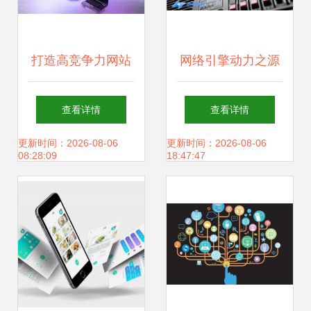
打造高竞争力网站
网络引擎动力之源
的关键 网络科技开
重庆独迅网络科技
查看详情
查看详情
发的战略与实践
的创新与服务之道
更新时间：2026-08-06
更新时间：2026-08-06
08:28:09
18:47:47