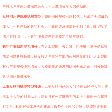
等技术与实体经济深度融合，为经济增长注入强劲动能。
互联网用户规模稳居首位
：我国网民规模已超10亿，形成了全球最为
庞大、生机勃勃的数字社会。互联网普及率提升至76.4%，城乡数字
鸿沟持续缩小，为数字服务普惠共享奠定了坚实基础。
数字产业创新能力增强
：在人工智能、云计算、区块链、量子信息等
前沿网络科技领域，研发投入与专利产出均位居世界前列。人工智能
核心产业规模快速增长，大模型技术研发与应用创新活跃，部分领域
达到国际先进水平。
工业互联网赋能转型升级
：工业互联网已融入45个国民经济大类，覆
盖工业大类的85%以上，培育具有一定影响力的工业互联网平台超过
340个，标识解析体系全面建成，服务企业超40万家，赋能制造业数